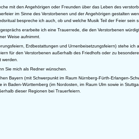
che mit den Angehörigen oder Freunden über das Leben des verstorb
rauerfeier im Sinne des Verstorbenen und der Angehörigen gestalten w
ritual bespreche ich auch, ob und welche Musik Teil der Feier sein so
gesprächs erarbeite ich eine
Trauerrede
, die den Ver­storbenen würdi
er Weise auf­nimmt.
erungsfeiern, Erdbestattungen und Urnenbeisetzungsfeiern) stehe ich a
iern für den Verstorbenen außerhalb des Friedhofs oder zu besonder
et werden.
nn Sie mich als Redner wünschen.
lichen Bayern (mit Schwerpunkt im Raum Nürnberg-Fürth-Erlangen-Schw
ie in Baden-Württemberg (im Nordosten, im Raum Ulm sowie in Stuttgart
erhalb dieser Regionen bei Trauerfeiern.